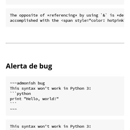
The opposite of *referencing* by using `&` is *deref
Alerta de bug
~~~admonish bug

This syntax won't work in Python 3:

```python

print "Hello, world!"

```

This syntax won't work in Python 3:
