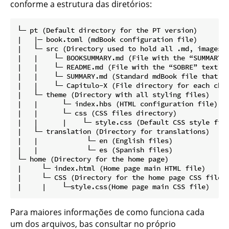
conforme a estrutura das diretórios:
└─ pt (Default directory for the PT version)

|   |─ book.toml (mdBook configuration file)

|   └─ src (Directory used to hold all .md, images a
|   |    └─ BOOKSUMMARY.md (File with the “SUMMARY” 
|   |    └─ README.md (File with the “SOBRE” text)

|   |    └─ SUMMARY.md (Standard mdBook file that ge
|   |    └─ Capitulo-X (File directory for each chap
|   └─ theme (Directory with all styling files)

|   |      └─ index.hbs (HTML configuration file)

|   |      └─ css (CSS files directory)

|   |      |    └─ style.css (Default CSS style file
|   └─ translation (Directory for translations)

|   |            └─ en (English files)

|   |            └─ es (Spanish files)

└─ home (Directory for the home page)

|     └─ index.html (Home page main HTML file)

|     └─ CSS (Directory for the home page CSS files)
Para maiores informações de como funciona cada
um dos arquivos, bas consultar no próprio