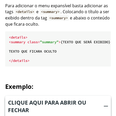
Para adicionar o menu expansível basta adicionar as
tags
e
. Colocando o título a ser
<details>
<summary>
exibido dentro da tag
e abaixo o conteúdo
<summary>
que ficara oculto.
<
details
>
<
summary
class
=
"summary"
>
{TEXTO QUE SERÁ EXIBIDO}
</
TEXTO QUE FICARA OCULTO

</
details
>
Exemplo:
CLIQUE AQUI PARA ABRIR OU
FECHAR